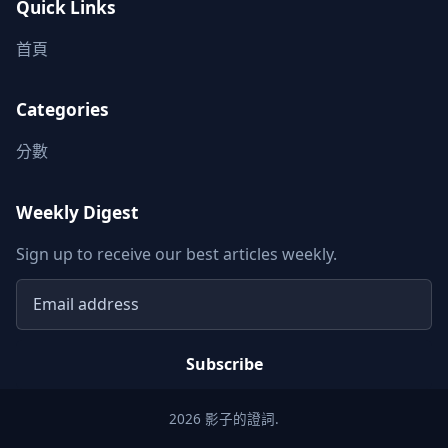
Quick Links
首頁
Categories
分數
Weekly Digest
Sign up to receive our best articles weekly.
Email address
Subscribe
2026 影子的證詞.