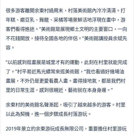
很多游客離開余東村過周末，村落美術館內冷冷清清。打
年糕、磨豆乳、舞龍、采橘等場景鮮活地浮現在畫中，游
客們看得進迷。“美術館是展現鄉土文明的主要窗口，一向
不花錢開放，接待全國各地的伴侶。”美術館講授員余斌先
容。
“以前感到逛畫展是城里才有的運動，此刻在村里就能完成
了。”村平易近馬光續常來逛美術館，“我也看過好幾場油
畫展，不外仍是更愛看農人畫。畫得接地氣，都是我們村
里的日常生涯，感到很親近，藝術就在本身身邊。”
余東村的美術館名聲漸起，吸引了越來越多的游客。村里
以此為契機，進一個步驟成長村落游玩。
2019年景立的余東游玩成長無限公司，重要擔任村里游玩