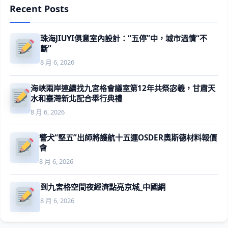
Recent Posts
珠海JIUYI俱意室內設計：“五停”中，城市溫情“不
斷”
8 月 6, 2026
海峽兩岸連續找九宮格會議室第12年共祭宓羲，甘肅天
水和臺灣新北配合舉行典禮
8 月 6, 2026
警犬“堅五”出師將護航十五運OSDER奧斯德材料報價
會
8 月 6, 2026
到九宮格空間夜經濟點亮京城_中國網
8 月 6, 2026