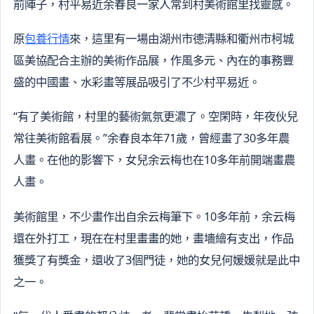
前陣子，村平易近余春良一家人常到村美術館里找靈感。
原
包養行情
來，這里有一場由湖州市德清縣和衢州市柯城
區美協配合主辦的美術作品展，作風多元、內在的事務豐
盛的中國畫、水彩畫等展品吸引了不少村平易近。
“有了美術館，村里的藝術氣氛更濃了。空閑時，年夜伙兒
常往美術館看展。”余春良本年71歲，曾經畫了30多年農
人畫。在他的影響下，女兒余云梅也在10多年前開端畫農
人畫。
美術館里，不少畫作出自余云梅筆下。10多年前，余云梅
還在外打工，現在在村里畫畫的她，畫墻繪有支出，作品
獲獎了有獎金，還收了3個門徒，她的女兒何媛媛就是此中
之一。