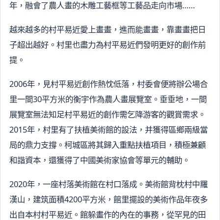
年，融會了農人畫的木雕工藝框等工藝品走向市場……
越來越多的村平易近愛上畫畫，進而能畫畫，靠畫畫把日
子超出越好。村里也盡力為村平易近們發明更好的創作前
提。
2006年，見村平易近創作熱忱低落，村委會便將辦公場合
里一間30平方米的衡宇作為農人畫展覽室。垂垂地，一間
展覽室無法知足村平易近的創作需乞降游客的觀賞需求。
2015年，村里有了扶植美術館的設法，并獲得區鄉兩級當
局的鼎力支撐。柯城區將其歸入重點扶植項目，積極兼顧
和諧資本，還獲得了中國美術家協會等單元的輔助。
2020年，一座村落美術館在村口落成。美術館背枕村中羅
漢山，建筑面積4200平方米，館里擺設的美術作品年夜多
出自本村村平易近。館躲畫作的內在的事務，從罕見的田