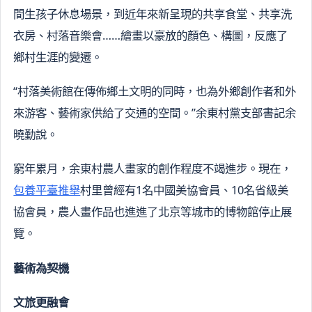
間生孩子休息場景，到近年來新呈現的共享食堂、共享洗
衣房、村落音樂會……繪畫以豪放的顏色、構圖，反應了
鄉村生涯的變遷。
“村落美術館在傳佈鄉土文明的同時，也為外鄉創作者和外
來游客、藝術家供給了交通的空間。”余東村黨支部書記余
曉勤說。
窮年累月，余東村農人畫家的創作程度不竭進步。現在，
包養平臺推舉
村里曾經有1名中國美協會員、10名省級美
協會員，農人畫作品也進進了北京等城市的博物館停止展
覽。
藝術為契機
文旅更融會