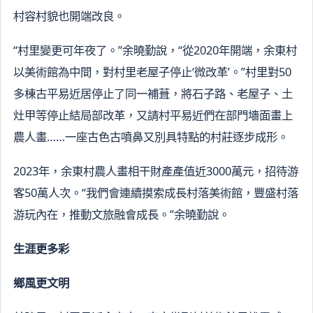
村容村貌也開端改良。
“村里變更可年夜了。”余曉勤說，“從2020年開端，余東村
以美術館為中間，對村里老屋子停止‘微改革’。”村里對50
多棟古平易近居停止了同一補葺，將石子路、老屋子、土
灶甲等停止結局部改革，又請村平易近們在部門墻面畫上
農人畫……一座古色古噴鼻又別具特點的村莊逐步成形。
2023年，余東村農人畫相干財產產值近3000萬元，招待游
客50萬人次。“我們會連續摸索成長村落美術館，豐盛村落
游玩內在，推動文旅融會成長。”余曉勤說。
生涯更多彩
鄉風更文明