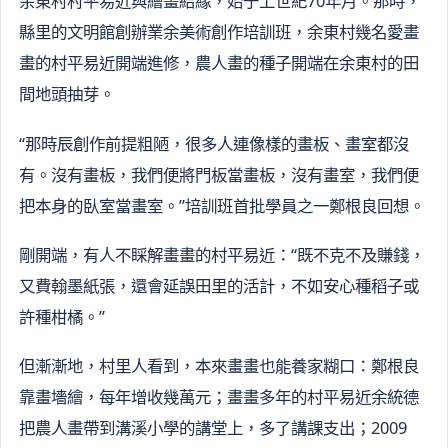
余東村村平易近與繪畫結緣，始于上世紀70年月。那時，
縣里的文明館創辦業余美術創作培訓班，余東村幾名愛畫
畫的村平易近開端進修，農人畫的種子開端在余東村的田
間地頭抽芽。
“那時辰創作前提粗陋，很多人連像樣的畫板、畫室都沒
有。沒有畫板，我們便將門板當畫板，沒有畫室，我們便
把本身的臥室當畫室。”培訓班首批學員之一鄭根良回想。
剛開端，有人不睬解畫畫的村平易近：“既不克不及賺錢，
又費翰墨紙張，還會延誤田里的活計，不如安心種稻子或
許種柑橘。”
但漸漸地，村里人看到，本來畫畫也能養家糊口：鄭根良
靠畫墻繪，每年增收幾萬元；畫畫多年的村平易近余統德
把農人畫帶到溝溪小學的講堂上，多了講課支出；2009