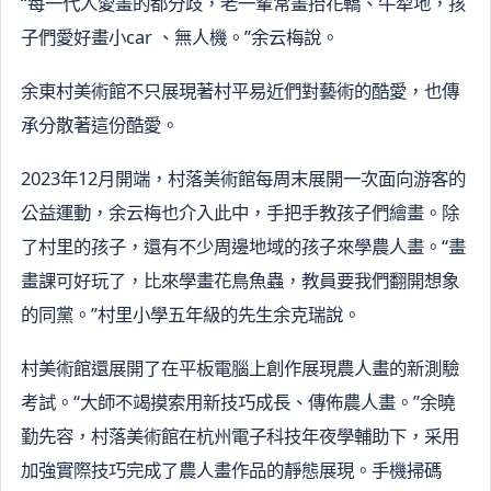
“每一代人愛畫的都分歧，老一輩常畫抬花轎、牛犁地，孩
子們愛好畫小car 、無人機。”余云梅說。
余東村美術館不只展現著村平易近們對藝術的酷愛，也傳
承分散著這份酷愛。
2023年12月開端，村落美術館每周末展開一次面向游客的
公益運動，余云梅也介入此中，手把手教孩子們繪畫。除
了村里的孩子，還有不少周邊地域的孩子來學農人畫。“畫
畫課可好玩了，比來學畫花鳥魚蟲，教員要我們翻開想象
的同黨。”村里小學五年級的先生余克瑞說。
村美術館還展開了在平板電腦上創作展現農人畫的新測驗
考試。“大師不竭摸索用新技巧成長、傳佈農人畫。”余曉
勤先容，村落美術館在杭州電子科技年夜學輔助下，采用
加強實際技巧完成了農人畫作品的靜態展現。手機掃碼