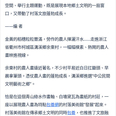
空間、舉行主題運動，既是展現本地鄉土文明的一扇窗
口，又帶動了村落文旅蓬勃成長。
——編 者
金黃的稻穗粒粒豐滿，勞作的農人揮灑汗水……走進浙江
省衢州市柯城區溝溪鄉余東村，一幅幅樸素、熱鬧的農人
畫映進視線。
余東村的農人畫遠近著名，不少村平易近白日扛鋤頭、早
晨拿筆頭。憑仗農人畫的蓬勃成長，溝溪鄉進選“中公民間
文明藝術之鄉”。
恰是在這個青山綠水作畫軸、白墻黛瓦為畫紙的村莊，一
座以展現農人畫為特點
包養網
的村落美術館“發展”起來。
村落美術館在傳承鄉土文明的同時
包養
，也推進了文旅融