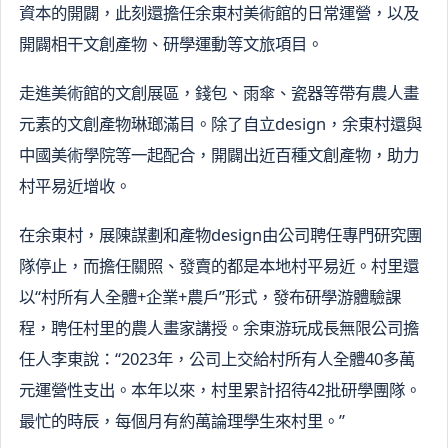
資本的開闢，此刻還擔任余東村美術館的日常運營，以及
開闢相干文創產物、研學運動等文旅項目。
走進美術館的文創展區，錢包、雨傘、瓷器等帶有農人畫
元素的文創產物琳瑯滿目。除了自立design，余東村還與
中國美術學院等一起配合，開闢出近百種文創產物，助力
村平易近增收。
在余東村，展陳謀劃和產物design由公司聘任專門研究團
隊停止，而擔任關照、發賣的都是本地村平易近。村里還
以“村所有人全體+企業+農戶”形式，發布研學游體驗課
程，聘任村里的農人畫家講授。余東游玩成長無限公司擔
任人李東說：“2023年，公司上交給村所有人全體40多萬
元運營性支出。本年以來，村里累計招待42批研學團隊。
最忙的時辰，每個月有約萬論理學生來村里。”