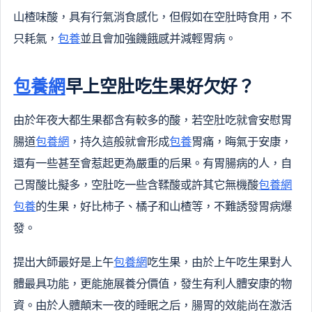
山楂味酸，具有行氣消食感化，但假如在空肚時食用，不
只耗氣，
包養
並且會加強饑餓感并減輕胃病。
包養網
早上空肚吃生果好欠好？
由於年夜大都生果都含有較多的酸，若空肚吃就會安慰胃
腸道
包養網
，持久這般就會形成
包養
胃痛，晦氣于安康，
還有一些甚至會惹起更為嚴重的后果。有胃腸病的人，自
己胃酸比擬多，空肚吃一些含鞣酸或許其它無機酸
包養網
包養
的生果，好比柿子、橘子和山楂等，不難誘發胃病爆
發。
提出大師最好是上午
包養網
吃生果，由於上午吃生果對人
體最具功能，更能施展養分價值，發生有利人體安康的物
資。由於人體顛末一夜的睡眠之后，腸胃的效能尚在激活