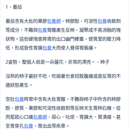
1、番茄
番茄含有大批的果膠
包養網
、柿膠酚、可溶性
包養
收斂劑
等成分，不難與
包養
胃酸產生反映，凝聚成不易消融的塊
狀物。這些硬塊會將胃的出口幽門梗塞，使胃里的壓力降
低，形成急性胃擴
包養
大而使人覺得胃脹痛。
2姿勢，整個人就是一朵蓮花，非常的漂亮。、柿子
沒熟的柿子最好不吃，吃過量也會招致腹痛或是反胃的不
適狀態產生。
空肚
包養
時胃中含有大批胃酸，不難與柿子中所含的柿膠
酚、膠質、果膠和可溶性收斂劑等反映天生胃柿石癥，從
而惹起心口痛
包養網
、惡心、吐逆、胃擴大、胃潰瘍，甚
至胃穿孔
包養
、胃出血等疾患。