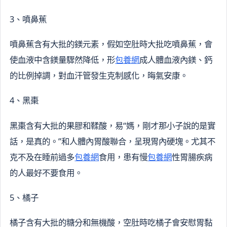
3、噴鼻蕉
噴鼻蕉含有大批的鎂元素，假如空肚時大批吃噴鼻蕉，會
使血液中含鎂量驟然降低，形
包養網
成人體血液內鎂、鈣
的比例掉調，對血汗管發生克制感化，晦氣安康。
4、黑棗
黑棗含有大批的果膠和鞣酸，易“媽，剛才那小子說的是實
話，是真的。”和人體內胃酸聯合，呈現胃內硬塊。尤其不
克不及在睡前過多
包養網
食用，患有慢
包養網
性胃腸疾病
的人最好不要食用。
5、橘子
橘子含有大批的糖分和無機酸，空肚時吃橘子會安慰胃黏