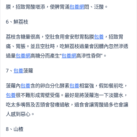
膜，招致胃酸增添，使脾胃滿
包養網
悶、泛酸。
6、鮮荔枝
荔枝含糖量很高，空肚食用會安慰胃黏膜
包養
，招致胃
痛、胃脹。並且空肚時，吃鮮荔枝過量會因體內忽然滲透
過量
包養網
高糖分而產生“
包養網
高滲性昏倒”。
7、
包養
菠蘿
菠蘿內
包養
含的卵白分化酵素
包養
相當強，假如餐前吃，
包養
很不難形成胃壁受傷。最好是將菠蘿泡一下淡鹽水，
吃太多嘴唇及舌頭會發癢過敏，過食會讓胃酸過多也會讓
人感到惡心。
8、山楂