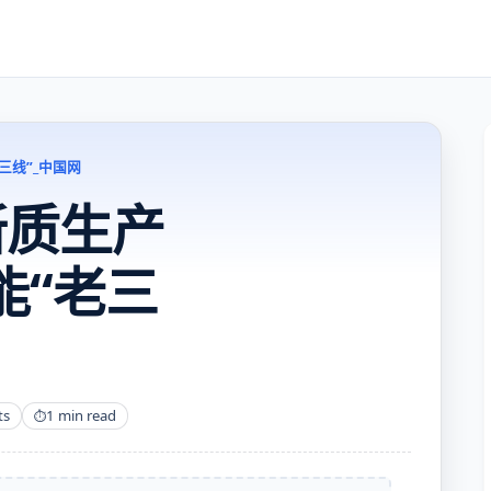
三线”_中国网
新质生产
能“老三
ts
1 min read