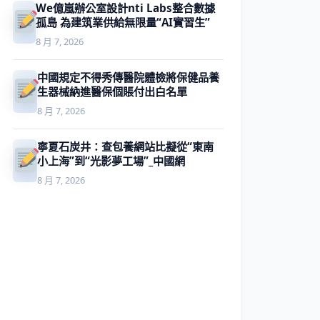
We億嵐辦公室設計nti Labs整合數據
孤島 為建筑業供給無限量“AI實習生”
8 月 7, 2026
中國規定不得秀傳醫院體檢將保健品養
生器械納進醫保個賬付出白名單
8 月 7, 2026
寧夏石炭井：查包養網站比擬從“東南
小上海”到“光影夢工場”_中國網
8 月 7, 2026