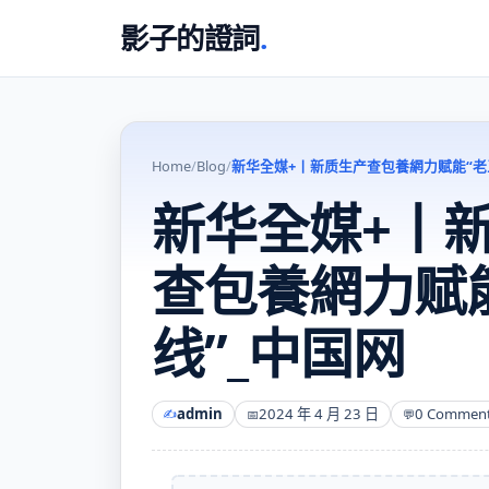
影子的證詞
.
Home
/
Blog
/
新华全媒+丨新质生产查包養網力赋能“老
新华全媒+丨
查包養網力赋
线”_中国网
admin
2024 年 4 月 23 日
0 Commen