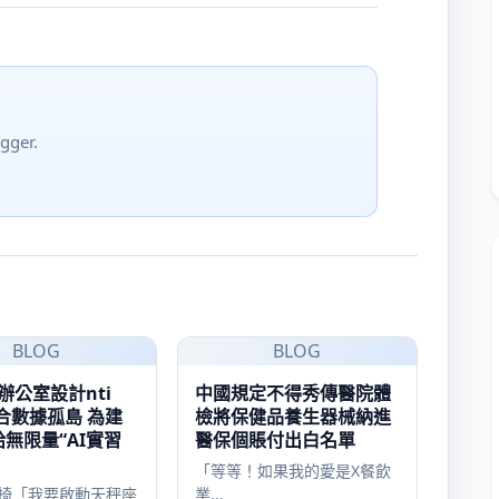
gger.
BLOG
BLOG
辦公室設計nti
中國規定不得秀傳醫院體
整合數據孤島 為建
檢將保健品養生器械納進
無限量“AI實習
醫保個賬付出白名單
「等等！如果我的愛是X餐飲
椅「我要啟動天秤座
業...