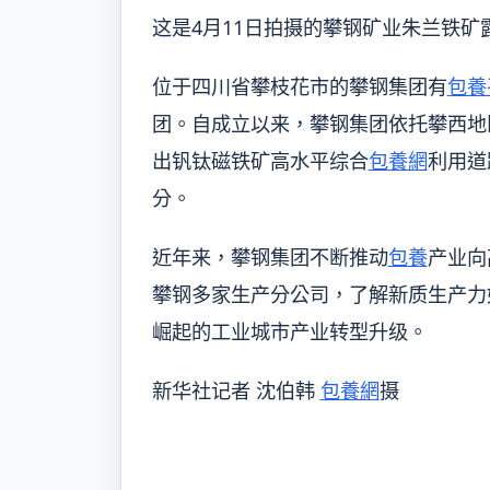
这是4月11日拍摄的攀钢矿业朱兰铁
位于四川省攀枝花市的攀钢集团有
包養
团。自成立以来，攀钢集团依托攀西地
出钒钛磁铁矿高水平综合
包養網
利用道
分。
近年来，攀钢集团不断推动
包養
产业向
攀钢多家生产分公司，了解新质生产力
崛起的工业城市产业转型升级。
新华社记者 沈伯韩
包養網
摄