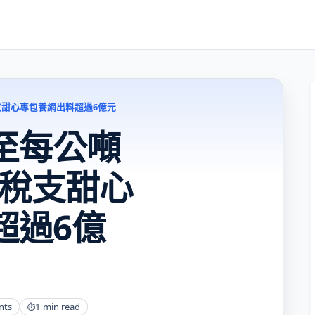
支甜心專包養網出料超過6億元
至每公噸
碳稅支甜心
超過6億
nts
1 min read