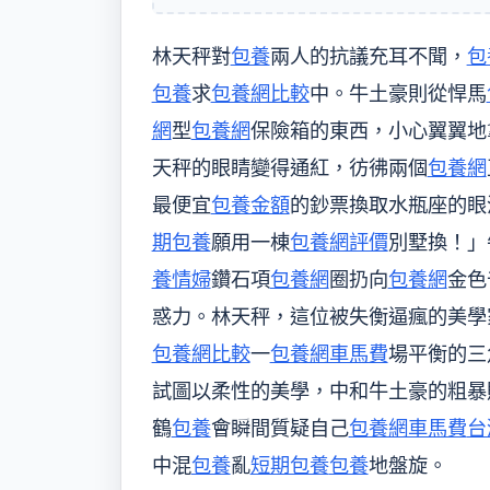
林天秤對
包養
兩人的抗議充耳不聞，
包
包養
求
包養網比較
中。牛土豪則從悍馬
網
型
包養網
保險箱的東西，小心翼翼地
天秤的眼睛變得通紅，彷彿兩個
包養網
最便宜
包養金額
的鈔票換取水瓶座的眼
期包養
願用一棟
包養網評價
別墅換！」
養情婦
鑽石項
包養網
圈扔向
包養網
金色
惑力。林天秤，這位被失衡逼瘋的美學
包養網比較
一
包養網車馬費
場平衡的三
試圖以柔性的美學，中和牛土豪的粗暴
鶴
包養
會瞬間質疑自己
包養網車馬費
台
中混
包養
亂
短期包養
包養
地盤旋。