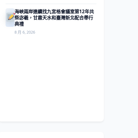
海峽兩岸連續找九宮格會議室第12年共
祭宓羲，甘肅天水和臺灣新北配合舉行
典禮
8 月 6, 2026