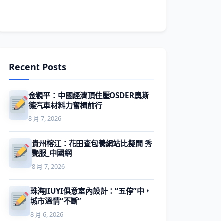
Recent Posts
金觀平：中國經濟頂住壓OSDER奧斯
德汽車材料力奮楫前行
8 月 7, 2026
貴州榕江：花田查包養網站比擬間 秀
艷服_中國網
8 月 7, 2026
珠海JIUYI俱意室內設計：“五停”中，
城市溫情“不斷”
8 月 6, 2026