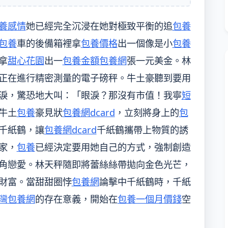
養感情
她已經完全沉浸在她對極致平衡的追
包養
包養
車的後備箱裡拿
包養價格
出一個像是小
包養
拿
甜心花園
出一
包養金額
包養網
張一元美金。林
正在進行精密測量的電子磅秤。牛土豪聽到要用
淚，驚恐地大叫：「眼淚？那沒有市值！我寧
短
牛土
包養
豪見狀
包養網dcard
，立刻將身上的
包
千紙鶴，讓
包養網dcard
千紙鶴攜帶上物質的誘
家，
包養
已經決定要用她自己的方式，強制創造
角戀愛。林天秤隨即將蕾絲絲帶拋向金色光芒，
財富。當甜甜圈悖
包養網
論擊中千紙鶴時，千紙
灣包養網
的存在意義，開始在
包養一個月價錢
空