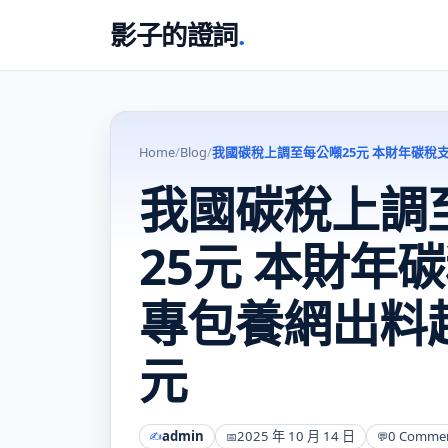
影子的證詞
.
Home
/
Blog
/
我國碳稅上調至每公噸25元 本財年碳稅
我國碳稅上調
25元 本財年
專包養網出料
元
admin
2025 年 10 月 14 日
0 Comme