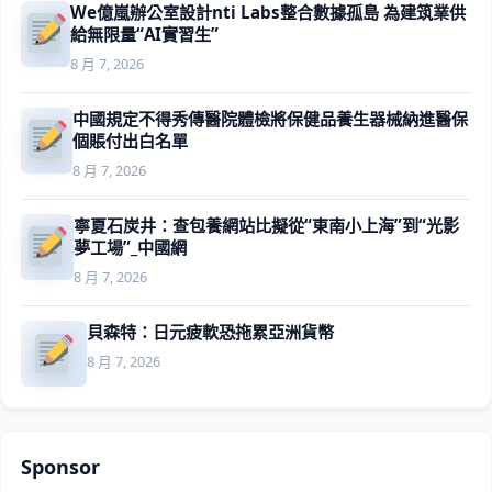
We億嵐辦公室設計nti Labs整合數據孤島 為建筑業供
給無限量“AI實習生”
8 月 7, 2026
中國規定不得秀傳醫院體檢將保健品養生器械納進醫保
個賬付出白名單
8 月 7, 2026
寧夏石炭井：查包養網站比擬從“東南小上海”到“光影
夢工場”_中國網
8 月 7, 2026
貝森特：日元疲軟恐拖累亞洲貨幣
8 月 7, 2026
Sponsor