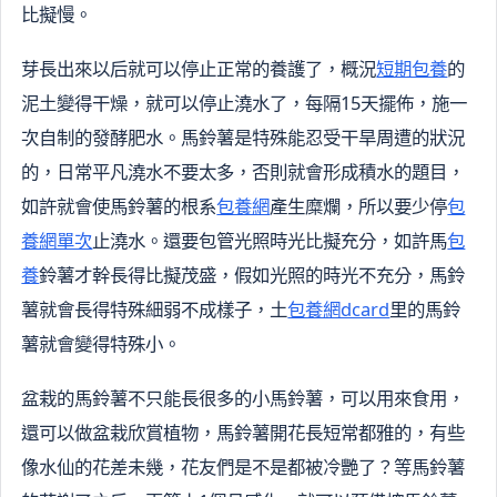
比擬慢。
芽長出來以后就可以停止正常的養護了，概況
短期包養
的
泥土變得干燥，就可以停止澆水了，每隔15天擺佈，施一
次自制的發酵肥水。馬鈴薯是特殊能忍受干旱周遭的狀況
的，日常平凡澆水不要太多，否則就會形成積水的題目，
如許就會使馬鈴薯的根系
包養網
產生糜爛，所以要少停
包
養網單次
止澆水。還要包管光照時光比擬充分，如許馬
包
養
鈴薯才幹長得比擬茂盛，假如光照的時光不充分，馬鈴
薯就會長得特殊細弱不成樣子，土
包養網dcard
里的馬鈴
薯就會變得特殊小。
盆栽的馬鈴薯不只能長很多的小馬鈴薯，可以用來食用，
還可以做盆栽欣賞植物，馬鈴薯開花長短常都雅的，有些
像水仙的花差未幾，花友們是不是都被冷艷了？等馬鈴薯