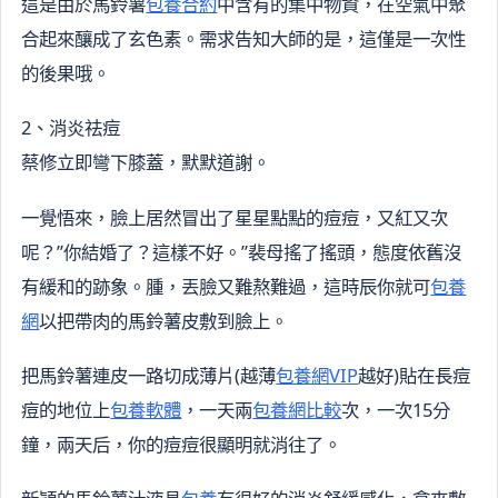
這是由於馬鈴薯
包養合約
中含有的集中物資，在空氣中聚
合起來釀成了玄色素。需求告知大師的是，這僅是一次性
的後果哦。
2、消炎祛痘
蔡修立即彎下膝蓋，默默道謝。
一覺悟來，臉上居然冒出了星星點點的痘痘，又紅又次
呢？”你結婚了？這樣不好。”裴母搖了搖頭，態度依舊沒
有緩和的跡象。腫，丟臉又難熬難過，這時辰你就可
包養
網
以把帶肉的馬鈴薯皮敷到臉上。
把馬鈴薯連皮一路切成薄片(越薄
包養網VIP
越好)貼在長痘
痘的地位上
包養軟體
，一天兩
包養網比較
次，一次15分
鐘，兩天后，你的痘痘很顯明就消往了。