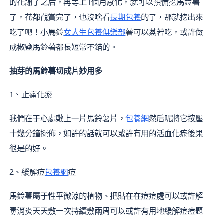
的花謝了之后，再等上1個月感化，就可以預備挖馬鈴薯
了，花都觀賞完了，也沒啥看
長期包養
的了，那就挖出來
吃了吧！小馬鈴
女大生包養俱樂部
薯可以蒸著吃，或許做
成椒鹽馬鈴薯都長短常不錯的。
抽芽的馬鈴薯切成片妙用多
1、止痛化瘀
我們在于心處敷上一片馬鈴薯片，
包養網
然后呢將它按壓
十幾分鐘擺佈，如許的話就可以或許有用的活血化瘀後果
很是的好。
2、緩解痘
包養網
痘
馬鈴薯屬于性平微涼的植物、把貼在在痘痘處可以或許解
毒消炎天天敷一次持續敷兩周可以或許有用地緩解痘痘題