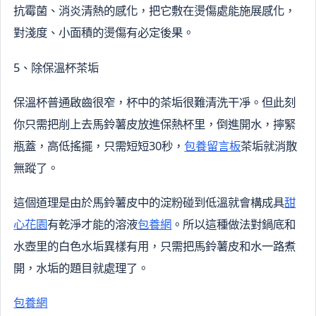
抗霉菌、消炎清熱的感化，把它敷在燙傷處能施展感化，
對淺度、小面積的燙傷有必定後果。
5、除保溫杯茶垢
保溫杯普通啟齒很窄，杯中的茶垢很難清洗干凈。但此刻
你只需把削上去馬鈴薯皮放進保熱杯里，倒進開水，擰緊
瓶蓋，高低搖擺，只需短短30秒，
包養留言板
茶垢就消散
無蹤了。
這個道理是由於馬鈴薯皮中的淀粉碰到低溫就會構成具
甜
心花園
有乾淨才能的溶液
包養網
。所以這種做法對鍋底和
水壺里的白色水垢異樣有用，只需把馬鈴薯皮和水一路煮
開，水垢的題目就處理了。
包養網