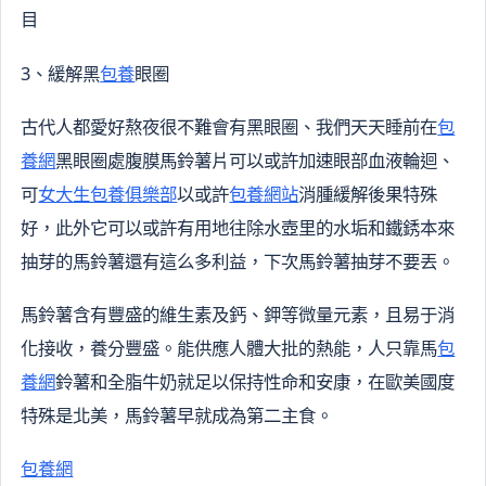
目
3、緩解黑
包養
眼圈
古代人都愛好熬夜很不難會有黑眼圈、我們天天睡前在
包
養網
黑眼圈處腹膜馬鈴薯片可以或許加速眼部血液輪迴、
可
女大生包養俱樂部
以或許
包養網站
消腫緩解後果特殊
好，此外它可以或許有用地往除水壺里的水垢和鐵銹本來
抽芽的馬鈴薯還有這么多利益，下次馬鈴薯抽芽不要丟。
馬鈴薯含有豐盛的維生素及鈣、鉀等微量元素，且易于消
化接收，養分豐盛。能供應人體大批的熱能，人只靠馬
包
養網
鈴薯和全脂牛奶就足以保持性命和安康，在歐美國度
特殊是北美，馬鈴薯早就成為第二主食。
包養網