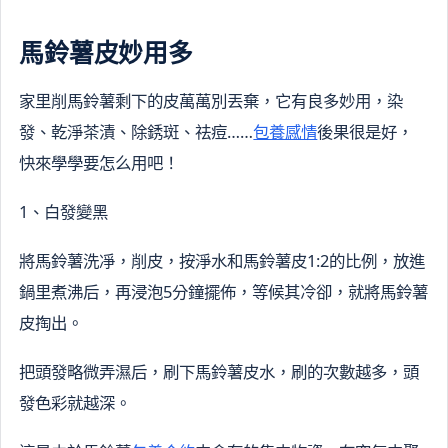
馬鈴薯皮妙用多
家里削馬鈴薯剩下的皮萬萬別丟棄，它有良多妙用，染
發、乾淨茶漬、除銹斑、祛痘……
包養感情
後果很是好，
快來學學要怎么用吧！
1、白發變黑
將馬鈴薯洗凈，削皮，按淨水和馬鈴薯皮1:2的比例，放進
鍋里煮沸后，再浸泡5分鐘擺佈，等候其冷卻，就將馬鈴薯
皮掏出。
把頭發略微弄濕后，刷下馬鈴薯皮水，刷的次數越多，頭
發色彩就越深。