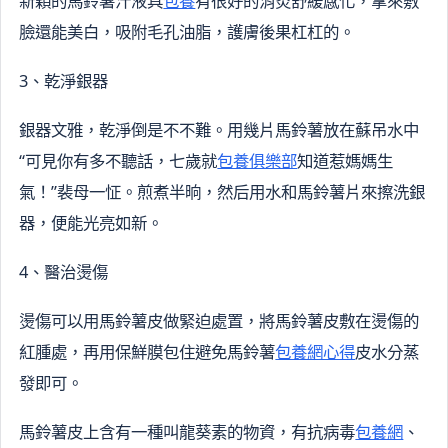
新穎的馬鈴薯汁液具
包養
有很好的消炎舒緩感化，拿來敷
臉還能美白，吸附毛孔油脂，護膚後果杠杠的。
3、乾淨銀器
銀器文雅，乾淨倒是不不難。用幾片馬鈴薯放在蘇吊水中
“可見你有多不聽話，七歲就
包養俱樂部
知道惹媽媽生
氣！”裴母一怔。煎煮半晌，然后用水和馬鈴薯片來擦洗銀
器，便能光亮如新。
4、醫治燙傷
燙傷可以用馬鈴薯皮做緊迫處置，將馬鈴薯皮敷在燙傷的
紅腫處，再用保鮮膜包住避免馬鈴薯
包養網心得
皮水分蒸
發即可。
馬鈴薯皮上含有一種叫龍葵素的物資，有抗病毒
包養網
、