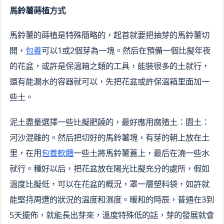
馬鈴薯蒔植方式
馬鈴薯的蒔植是特殊簡略的，起首就要把抽芽的馬鈴薯切
開，
包養
可以1或2個芽為一塊。然后在預備一個比擬年夜
的花盆，或許是保溫箱之類的工具，能裝很多的土就行，
還有能漏水的容器就可以，先把花盆或許保溫箱里面加一
些土。
泥土盡量選擇一些比擬肥饒的，最好應用腐殖土：園土：
河沙混雜的。然后把切好的馬鈴薯塊，有芽的朝上放在土
里，在用
包養軟體
一些土將馬鈴薯蓋上，最后在澆一些水
就行。種好以后，把花盆放在陽光比擬充分的處所，假如
溫度比擬低，可以在花盆的概況，罩一層塑料袋，如許就
能堅持周遭的狀況的溫度和濕度。暖和的時辰，普通在3到
5天擺佈，就能長出芽來，溫度特殊低的話，芽的發展就會