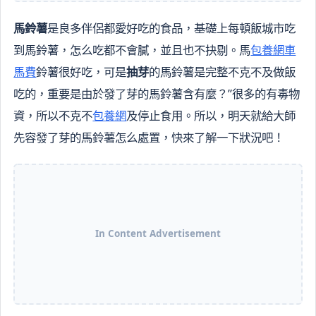
馬鈴薯
是良多伴侶都愛好吃的食品，基礎上每頓飯城市吃
到馬鈴薯，怎么吃都不會膩，並且也不抉剔。馬
包養網車
馬費
鈴薯很好吃，可是
抽芽
的馬鈴薯是完整不克不及做飯
吃的，重要是由於發了芽的馬鈴薯含有麼？”很多的有毒物
資，所以不克不
包養網
及停止食用。所以，明天就給大師
先容發了芽的馬鈴薯怎么處置，快來了解一下狀況吧！
In Content Advertisement