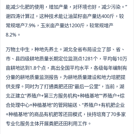
能减少化肥的使用，增加产量，对环境也好，减少污染。”
谢四涛计算过，这种技术能让油菜籽亩产量达400斤，较
常规增产7.9%，玉米亩产量达1200斤，较常规增产
8.2%。
万物土中生，种地先养土。湖北全省布局设立了部、省、
市、县四级耕地质量长期定位监测点1281个，平均每10万
亩耕地达到1.8个点，高出全国平均水平，各级每年编制有
分量的耕地质量监测报告，为耕地质量建设和地力培肥提
供支撑。同时为了打通粪肥还田“最后一公里”，当前，湖
北正建立“养殖户+第三方服务机构+种植基地”“养殖户+综
合处理中心+种植基地”的管网输送、“养殖户+有机肥企业
+种植基地”的商品有机肥等还田模式，扶持培育了70多家
专业化服务主体开展粪肥还田利用工作。