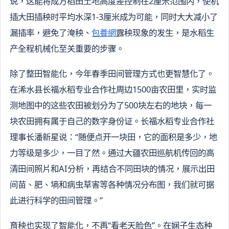
说，这能将成方稻田土地高度差控制在2厘米范围内，使机
插大田插秧时平均水深1-3厘米成为可能，同时大大减小了
漏插率，避免了淹秧、
包養網
露秧现象的发生，是水稻生
产全程机械化至关重要的步骤。
除了整田智能化，今年春季田间管理方式也更智慧化了。
在浠水县长福水稻专业合作社周边1500亩农田里，实时监
测地图中的这些农田被划分为了500块左右的地块，每一
块农田拥有属于自己的数字身份证。长福水稻专业合作社
理事长潘新星说：“随便点开一块田，它的面积是多少，地
力等级是多少，一目了然。通过大疆农田巡航机传回的高
清田间照片和AI分析，再结合不同田块的情况，展示出田
间苗、肥、墒和病虫草害等各种情况分布图，我们就可据
此进行科学的田间管理。”
育秧也实现了智能化，不再“看老天脸色”。在娴子生态种