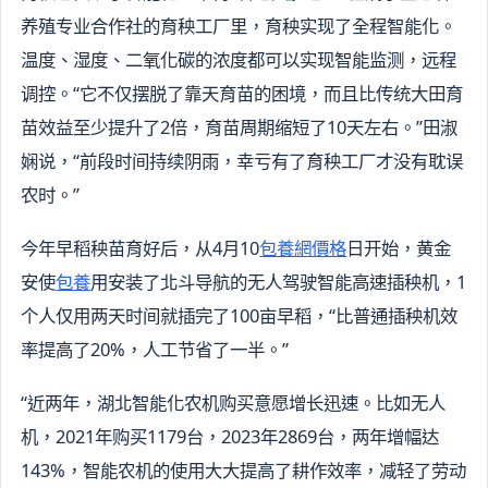
养殖专业合作社的育秧工厂里，育秧实现了全程智能化。
温度、湿度、二氧化碳的浓度都可以实现智能监测，远程
调控。“它不仅摆脱了靠天育苗的困境，而且比传统大田育
苗效益至少提升了2倍，育苗周期缩短了10天左右。”田淑
娴说，“前段时间持续阴雨，幸亏有了育秧工厂才没有耽误
农时。”
今年早稻秧苗育好后，从4月10
包養網價格
日开始，黄金
安使
包養
用安装了北斗导航的无人驾驶智能高速插秧机，1
个人仅用两天时间就插完了100亩早稻，“比普通插秧机效
率提高了20%，人工节省了一半。”
“近两年，湖北智能化农机购买意愿增长迅速。比如无人
机，2021年购买1179台，2023年2869台，两年增幅达
143%，智能农机的使用大大提高了耕作效率，减轻了劳动