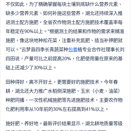
不仅如此，为了精确掌握每块土壤到底缺什么营养元素、
缺多少营养元素、如何补施这些营养，湖北还持续深入推
进测土配方施肥，全省农作物测土配方施肥技术覆盖率每
年稳定在90%以上。“根据测土的结果和作物的需求来精准
施肥，像这块地种松花菜，注重补充氮肥、适当补钾肥就
可以。”云梦县四季长青蔬菜种
包養
植专业合作社理事长刘
四田说，产量可比之前提高20%，化肥使用量在原来的基
础上还减少了30%以上。
田种得好，离不开好土，更需要好的施肥技术。今年春
耕，湖北还大力推广水稻侧深施肥、玉米（小麦、油菜）
种肥同播、一次性机械施肥等先进施肥技术，主要农作物
化肥利用率从10年前的30%左右提高到41%以上。
施好肥，养好地。最新评价结果显示，湖北耕地质量等级