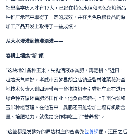
社里高学历人才有17人，已经在特色水稻和黑色杂粮新品
种推广示范中取得了一定的成效，并在黑色杂粮食品的深
加工产品开发上取得了一些成绩。
从大水漫灌到精准滴灌——
春耕土壤焕“新”颜
“这块地准备种玉米，先抛洒液态粪肥，再翻耕。”近日，
趁着天气晴好，孝感市云梦县胡金店镇盛砦村油菜花海基
地技术负责人谢四涛带着一台拖拉机牵引粪肥车正在进行
绿色种养循环粪肥还田作业。他负责盛砦村上千亩油菜和
玉米种植管理。在他看来，粪肥还田能增加土壤有机质含
量、培肥地力，就像给农作物吃上了“营养餐”。
“这些都是发酵好的周边村庄的畜禽粪
包養網
便，还田之后