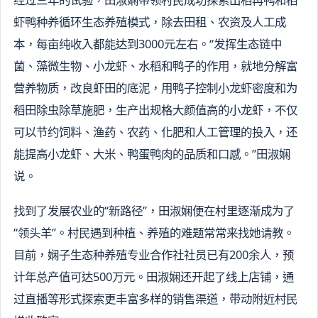
虾鸭种养循环生态养殖模式，除去田租、农资及人工成
本，每亩纯收入都能达到3000元左右。“发挥生态链中
菌、藻微生物、小龙虾、水稻和鸭子的作用，就地分解富
营养物质，改良虾田的底泥，用鸭子控制小龙虾密度和为
稻田除虫除草施肥，生产出规格大颜值高的小龙虾，不仅
可以节约饲料、渔药、农药、化肥和人工管理的投入，还
能提高小龙虾、大米、鸭蛋鸭肉的品质和口感。”田淑娴
说。
找到了发展农业的“新路径”，田淑娴便在村里逐渐成为了
“领头羊”。村民遇到种植、养殖的难题常常来找她请教。
目前，娴子生态种养殖专业合作社社员已有200余人，预
计年总产值可达500万元。田淑娴还开起了线上店铺，通
过直播等形式探索更丰富多样的销售渠道，带动附近村民