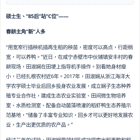
硕士生、“85后”站“C位”——
春耕主角“新”人多
“用宽窄行插秧机插再生稻的秧苗，密度可以高点，行距稍
宽，可以养鸭。”近日，在咸宁赤壁市中伙铺镇安丰村的春
耕现场，田淑娴在田埂上指导机手操作。别看她身材瘦
小，已经扎根农村近6年。2017年，田淑娴从浙江海洋大
学农学硕士毕业后回乡投身农业发展，成立娴子生态种养
殖专业合作社，建成生态农业实验室、田间微生物培养
室、水质检测室、配备自动菌藻喷灌的稻虾鸭生态养殖示
范基地，“储备了丰富专业知识，回乡才可以更好地发展农
业，生产出更优质的农产品。”
经过三年的试验，田淑娴带领村民成功探索出稻再鸭和稻