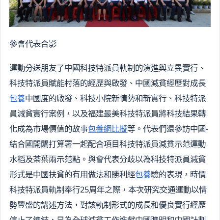
參會代表合影
運動分送朋友了中國科技特派員軌制的演進與立異實行、
科技特派員賦能村落的經歷與啟發、中國減貧經歷對成長
包養
中國度的啟發、科技小院新情勢和新實行、科技特派
員減貧實行案例，以及福建最美科技特派員將科技結果轉
化成為市場價值的故事
包養網比擬
等。代表們還參訪中國-
結合國開闢打算署一起配合項目科技特派員減貧示范運動
水稻及茶葉兩示范點。與會代表分歧以為科技特派員減貧
形式是中國扶貧的有用做法和勝利經
包養
驗的表現，時價
科技特派員軌制奉行25周年之際，本次研究交通運動以情
勢豐盛的講述方法，對該軌制形式的成長和優良實行經歷
停止了總結，是為全球減貧工作進獻中國聰明和中國計劃