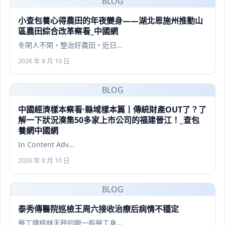
BLOG
小查包養心得農田的年夜變身——湖北恩施州推動山
區農田綜合改革察看_中國網
冬閑人不閑，整治好農田。近日...
2026 年 8 月 10 日
BLOG
中國經濟樣本察看·縣域樣本篇丨傳統財產OUT了？了
解一下狀況湊集50多家上市公司的福建晉江！_查包
養網中國網
In Content Adv...
2026 年 8 月 10 日
BLOG
泰秀傳醫院巡檢王周六接收治療后病情不穩定
勞工健檢林天秤的眼一般勞工身...