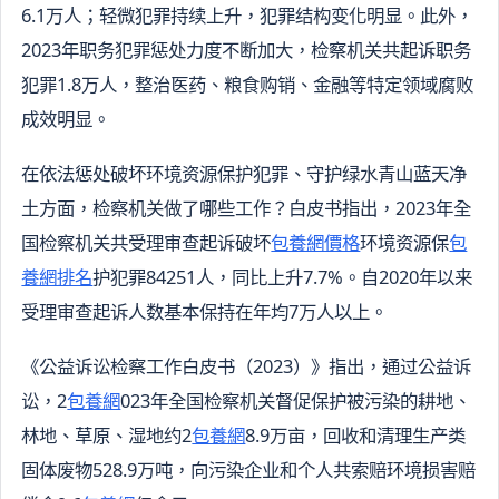
6.1万人；轻微犯罪持续上升，犯罪结构变化明显。此外，
2023年职务犯罪惩处力度不断加大，检察机关共起诉职务
犯罪1.8万人，整治医药、粮食购销、金融等特定领域腐败
成效明显。
在依法惩处破坏环境资源保护犯罪、守护绿水青山蓝天净
土方面，检察机关做了哪些工作？白皮书指出，2023年全
国检察机关共受理审查起诉破坏
包養網價格
环境资源保
包
養網排名
护犯罪84251人，同比上升7.7%。自2020年以来
受理审查起诉人数基本保持在年均7万人以上。
《公益诉讼检察工作白皮书（2023）》指出，通过公益诉
讼，2
包養網
023年全国检察机关督促保护被污染的耕地、
林地、草原、湿地约2
包養網
8.9万亩，回收和清理生产类
固体废物528.9万吨，向污染企业和个人共索赔环境损害赔