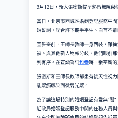
3月12日，新人張密斯提早熟習無障
當日，北京市西城區婚姻登記服務中間
婚誓詞，配合許下攜手平生、白首不離
宣誓臺前，王師長教師一身西裝，難掩
福。與其他新人稍顯分歧，他們眼前那
列有序。在宣讀誓詞
包養
時，張密斯的
張密斯和王師長教師都患有後天性視力
能感觸感染到微弱光感。
為了讓這場特別的婚姻登記有愛無“礙
近政局婚姻登記服務中間的任務人員與
年夜字版無障礙格局的結婚登記告訴單