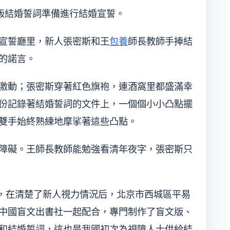
礙版結婚誓詞準備進行結婚宣誓。
宣誓廳里，新人張密斯和王
包養
師長教師手捧結
的諾言。
激動；張密斯穿著紅色旗袍，連酒窩里都盛滿幸
份記錄著結婚誓詞的文件上，一個個小小凸點擺
雙手始終熟練地摩挲著這些凸點。
障礙。王師長教師能勉強看清年夜字，張密斯只
”，在清楚了新人視力情況后，北京市西城區平易
中國盲文出書社一起配合，專門制作了盲文版、
和結婚誓詞，這也是我國初次為視障人士供給結