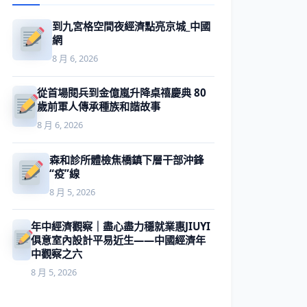
到九宮格空間夜經濟點亮京城_中國
網
8 月 6, 2026
從首場閱兵到金億嵐升降桌禧慶典 80
歲前軍人傳承種族和諧故事
8 月 6, 2026
森和診所體檢焦橋鎮下層干部沖鋒
“疫”線
8 月 5, 2026
年中經濟觀察｜盡心盡力穩就業惠JIUYI
俱意室內設計平易近生——中國經濟年
中觀察之六
8 月 5, 2026