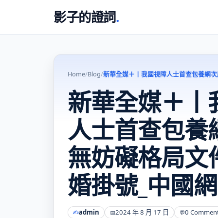
影子的證詞
.
Home
/
Blog
/
新華全媒＋丨我國視障人士首查包養網次
新華全媒＋丨
人士首查包養
無妨礙格局文
婚掛號_中國網
admin
2024 年 8 月 17 日
0 Commen