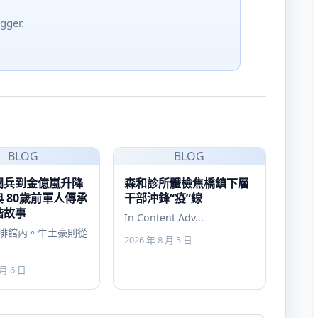
gger.
BLOG
BLOG
閱兵到金億嵐升降
森和診所體檢焦橋鎮下層
 80歲前軍人傳承
干部沖鋒“疫”線
諧故事
In Content Adv...
啡館內。牛土豪則從
2026 年 8 月 5 日
 月 6 日