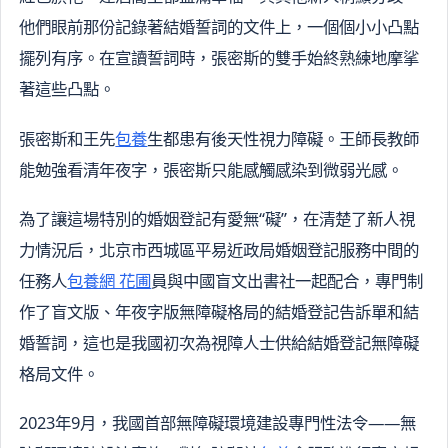
他們眼前那份記錄著結婚誓詞的文件上，一個個小小凸點
擺列有序。在宣讀誓詞時，張密斯的雙手始終熟練地摩挲
著這些凸點。
張密斯和王先
包養
生都患有後天性視力障礙。王師長教師
能勉強看清年夜字，張密斯只能感觸感染到微弱光感。
為了讓這場特別的婚姻登記有愛無“礙”，在清楚了新人視
力情況后，北京市西城區平易近政局婚姻登記服務中間的
任務人
包養網 花圃
員與中國盲文出書社一起配合，專門制
作了盲文版、年夜字版無障礙格局的結婚登記告訴單和結
婚誓詞，這也是我國初次為視障人士供給結婚登記無障礙
格局文件。
2023年9月，我國首部無障礙環境建設專門性法令——無