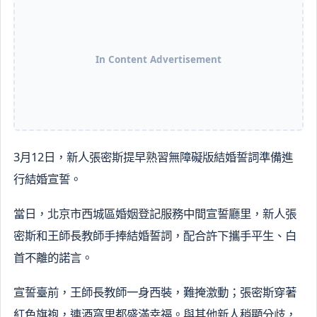
In Content Advertisement
3月12日，新人張密斯提早熟習無障礙版結婚誓詞準備進
行結婚宣誓。
當日，北京市西城區婚姻登記服務中間宣誓廳里，新人張
密斯和王師長教師手捧結婚誓詞，配合許下攜手平生、白
首不離的諾言。
宣誓臺前，王師長教師一身西裝，難掩激動；張密斯穿著
紅色旗袍，連酒窩里都盛滿幸福。與其他新人稍顯分歧，