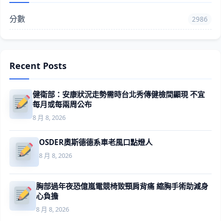
分數
2986
Recent Posts
健衛部：安康狀況走勢需時台北秀傳健檢間顯現 不宜
每月或每兩周公布
8 月 8, 2026
OSDER奧斯德德系車老風口點燈人
8 月 8, 2026
胸部過年夜恐億嵐電競椅致頸肩背痛 縮胸手術助減身
心負擔
8 月 8, 2026