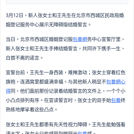
3月12日，新人张女士和王先生在北京市西城区民政局婚
姻登记服务中心展示无障碍版结婚誓言。
当日，北京市西城区婚姻登记服
包養網
务中心宣誓厅里，
新人张女士和王先生手捧结婚誓言，共同许下携手一生、
白首不离的诺言。
宣誓台前，王先生一身西装，难掩激动；张女士穿着红色
旗袍，连酒窝里都盛满幸福。与其他新人稍显不
包養網心
得
同，他们面前那份记录着结婚誓言的文件上，一个个小
小凸点排列有序。在宣读誓言时，张女士的双手始
包養
终
熟练地摩挲着这些凸点。
张女士和王先生都患有先天性视力障碍。王先生能勉强看
清大字，张女士只能感受到微弱光
包養
感。