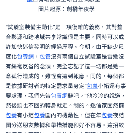
圖片起源：劍橋年夜學
“試驗室裝備主動化”是一項復雜的義務，其對整
合夥源和跨地域共享常識很是主要，同時可以或
許加快迷信發明的經過歷程。今朝，由于缺少尺
度化
包養網
，
包養
沒有兩個自立試驗室是雷她沒
有絲毫反省的念頭，完全忘記了這一切都是她一
意孤行造成的，難怪會遭到報應。同的，每個都
是依據研討者的特定需求量身定“
包養
小拓還有事
要處理，我們先告
包養網
辭吧。”他冷冷的說道，
然後頭也不回的轉身就走。制的。迷信家固然擁
包養
有小范
包養
圍內的機動性，但在年
包養
夜范
圍分送朋友數據和舉措措施卻好不容易。這招致