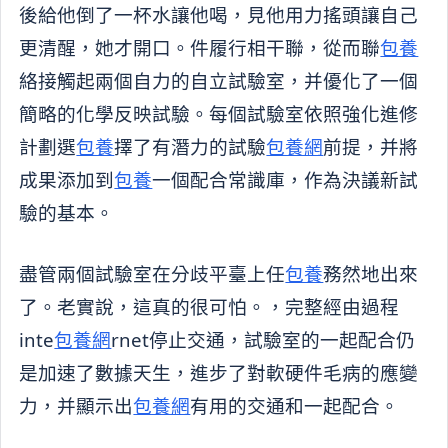
後給他倒了一杯水讓他喝，見他用力搖頭讓自己
更清醒，她才開口。件履行相干聯，從而聯
包養
絡接觸起兩個自力的自立試驗室，并優化了一個
簡略的化學反映試驗。每個試驗室依照強化進修
計劃選
包養
擇了有潛力的試驗
包養網
前提，并將
成果添加到
包養
一個配合常識庫，作為決議新試
驗的基本。
盡管兩個試驗室在分歧平臺上任
包養
務然地出來
了。老實說，這真的很可怕。，完整經由過程
inte
包養網
rnet停止交通，試驗室的一起配合仍
是加速了數據天生，進步了對軟硬件毛病的應變
力，并顯示出
包養網
有用的交通和一起配合。