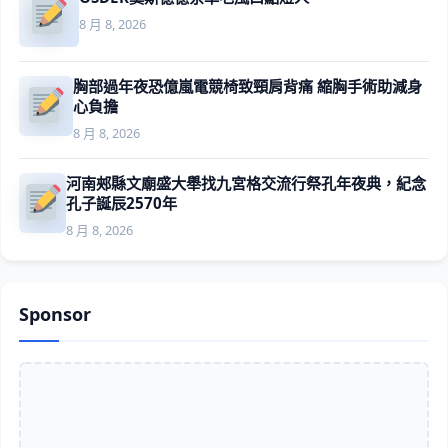
8 月 8, 2026
胸部過年夜恐億嵐電競椅致頸肩背痛 縮胸手術助減身
心負擔
8 月 8, 2026
河南郟縣文廟盛大舉找九宮格交流行祭孔年夜典，紀念
孔子誕辰2570年
8 月 8, 2026
Sponsor