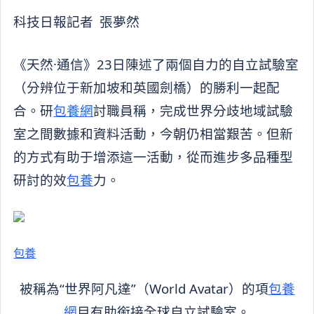
科技日報記者 張夢然
《天然·通信》23日陳述了兩個自力的自立試驗室
（分辨位于新加坡和英國劍橋）的勝利一起配
合。研
包養網
討職員稱，完成世界分歧地域試驗
室之間數據和資料活動，今朝仍相當艱苦。但新
的方式有助于增添這一活動，從而進步多品種型
研討的效
包養
力。
包養
被稱為“世界阿凡達”（World Avatar）的項
包養
網
目有助銜接全球自立試驗室。