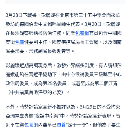
3月28日下戰書，彭麗媛在北京市第三十五中學會面來華
參訪的德國伯樂中文獨唱團師生代表。3月20日，彭麗媛
在長沙觀察肺結核防治任務，同業
包養網
官員包含中國國
度衛
包養
健委副主任、國度疾控局局長王賀勝，以及湖南
省委常委、常務副省長張迎春等。
彭麗媛近期高調現身后，激發外界諸多測度，有人猜想彭
麗媛能夠在習近平協助下，由中心候補委員三級跳至中心
政治局委員，成為第25名委員，或甚至成為第二個江青
（中共前黨首毛澤東的老婆）。
不外，時勢評論家高新不如許以為。3月29日的不受拘束
亞洲電臺專欄“夜話中南海”中，時勢評論家高新表現，習
近平在黨
包養網
內雖早已
包養
“定于一尊”，但他為了畢生