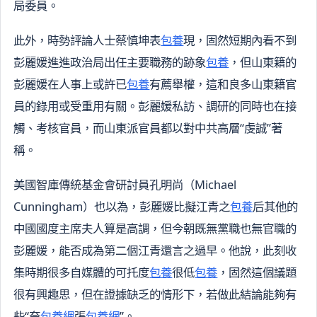
局委員。
此外，時勢評論人士蔡慎坤表
包養
現，固然短期內看不到
彭麗媛進進政治局出任主要職務的跡象
包養
，但山東籍的
彭麗媛在人事上或許已
包養
有薦舉權，這和良多山東籍官
員的錄用或受重用有關。彭麗媛私訪、調研的同時也在接
觸、考核官員，而山東派官員都以對中共高層“虔誠”著
稱。
美國智庫傳統基金會研討員孔明尚（Michael
Cunningham）也以為，彭麗媛比擬江青之
包養
后其他的
中國國度主席夫人算是高調，但今朝既無黨職也無官職的
彭麗媛，能否成為第二個江青還言之過早。他說，此刻收
集時期很多自媒體的可托度
包養
很低
包養
，固然這個議題
很有興趣思，但在證據缺乏的情形下，若做此結論能夠有
些“夸
包養網
張
包養網
”。