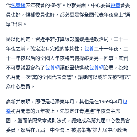
代
包養網
表年夜會的權柄”。也就是說，中心委員
包養
會委
員也好，候補委員也好，都必需是從全國代表年夜會上“選
舉”出來。
是以他判定，習近平若打算讓彭麗媛進進政治局，二十一
年夜之前，確定沒有完成的能夠性；
包養
二十一年夜、二
十一年夜以后的全國人年夜將若何操縱是另一回事，其實
不可思議習會為了
包養網
讓彭盡快進政
包養網
治局，為她
先召開一次“黨的全國代表會議”，讓她可以或許先被“補充”
為中心委員。
高新并表現，即便是毛澤東年月，其也是在1969年4月
包
養
初召開黨的九年夜上，先設定江青進進“年夜會主席
團”，繼而依照黨章規則法式，讓她成為第九屆中心委員會
委員，然后在九屆一中全會上“被選舉為”第九屆中心政治