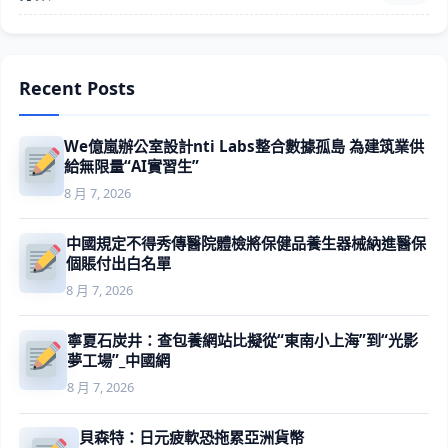
Recent Posts
We億嵐辦公室設計nti Labs整合數據孤島 為建筑業供
給無限量“AI實習生”
8 月 7, 2026
中國規定不得秀傳醫院體檢將保健品養生器械納進醫保
個賬付出白名單
8 月 7, 2026
寧夏石炭井：查包養網站比擬從“東南小上海”到“光影
夢工場”_中國網
8 月 7, 2026
貝森特：日元疲軟恐拖累亞洲貨幣