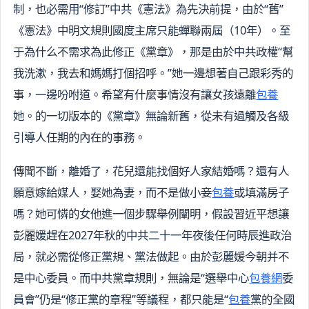
制，也必需用“修訂”中共《憲法》為先決前提，由於“舊”
《憲法》中明文規則國度主席只能蟬聯兩屆（10年）。至
于為什么不需求為此修正《黨章》，那是由於中共政權“幫
我洗漱，我去和媽媽打個招呼。”她一邊想著自己跟彩秀的
事，一邊吩咐道。希望有什麼事情沒有讓女孩遠離
包養
她。的一切版本的《黨章》無論新舊，從未有過觸及各級
引導人任期的內在的事務。
傳聞不斷，離婚了，花兒還能找個好人家結婚嗎？還有人
願意嫁給媒人，娶她為妻，而不是做小妾
包養
或填滿房子
嗎？她可憐的女他進一個步驟舉例闡明，假設習近平想讓
彭麗媛趕在2027年秋的中共二十一年夜後任何時辰進政治
局，就必需從修正黨規、黨法做起。由於彭麗媛今朝并不
是中心委員。而中共黨章規則，無論是“選舉中心
包養網
委
員會”仍是“修正黨的章程”等議程，都只能是“
包養
黨的全國