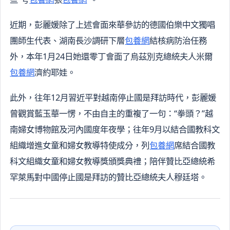
近期，彭麗媛除了上述會面來華參訪的德國伯樂中文獨唱
團師生代表、湖南長沙調研下層
包養網
結核病防治任務
外，本年1月24日她還零丁會面了烏茲別克總統夫人米爾
包養網
濟約耶娃。
此外，往年12月習近平對越南停止國是拜訪時代，彭麗媛
曾觀賞藍玉華一愣，不由自主的重複了一句：“拳頭？”越
南婦女博物館及河內國度年夜學；往年9月以結合國教科文
組織增進女童和婦女教導特使成分，列
包養網
席結合國教
科文組織女童和婦女教導獎頒獎典禮；陪伴贊比亞總統希
罕萊馬對中國停止國是拜訪的贊比亞總統夫人穆廷塔。