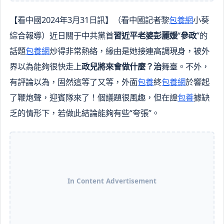
【看中國2024年3月31日訊】（看中國記者黎
包養網
小葵
綜合報導）近日關于中共黨首
習近平老婆彭麗媛
“
參政
”的
話題
包養網
炒得非常熱絡，緣由是她接連高調現身，被外
界以為能夠很快走上
政兒將來會做什麼？治
舞臺。不外，
有評論以為，固然這等了又等，外面
包養
終
包養網
於響起
了鞭炮聲，迎賓隊來了！個議題很風趣，但在證
包養
據缺
乏的情形下，若做此結論能夠有些“夸張”。
In Content Advertisement