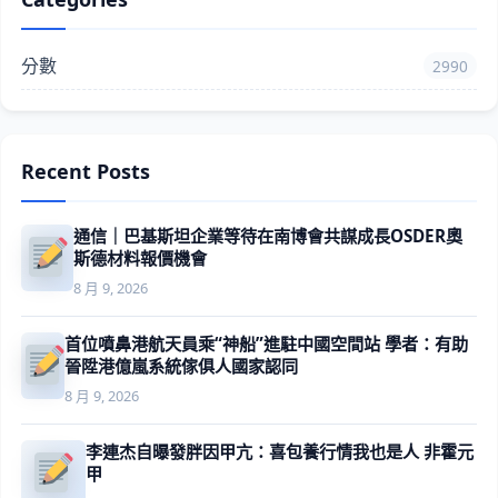
分數
2990
Recent Posts
通信｜巴基斯坦企業等待在南博會共謀成長OSDER奧
斯德材料報價機會
8 月 9, 2026
首位噴鼻港航天員乘“神船”進駐中國空間站 學者：有助
晉陞港億嵐系統傢俱人國家認同
8 月 9, 2026
李連杰自曝發胖因甲亢：喜包養行情我也是人 非霍元
甲