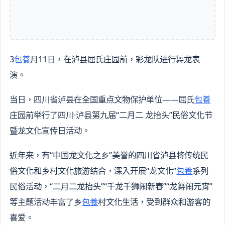
3
包養
月11日，在泸县屈氏庄园前，彩龙队进行舞龙表
演。
当日，四川省泸县在全国重点文物保护单位——屈氏
包養
庄园前举行了四川·泸县第九届“二月二 龙抬头”民俗文化节
暨龙文化宣传日活动。
近年来，有“中国龙文化之乡”美誉的四川省泸县将传统民
俗文化和乡村文化旅游结合，深入开展“龙文化”
包養
系列
民俗活动，“二月二龙抬头”“千龙千狮闹新春”“龙舞闹元宵”
等主题活动丰富了乡
包養
村文化生活，受到群众和游客的
喜爱。