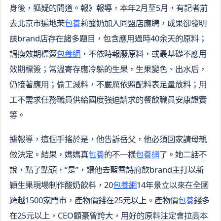
身後，狐疑的問道。報》報導，本年2月至5月，有記者前
去北京市遍地茉
包養
莉酸奶加入同盟店應聘，成果卻發明
該brand店存在諸多題目，包含應用過時40余天的原料；
調換效期標簽
包養網
，不依時報廢原料，或最基礎不應用
效期標簽；常溫寄存應冷躲的生果，生果變色、出水后，
仍接著應用；偷工減料，不嚴厲依照配料表足量放料；用
工不需求任務職員供給國度強迫請求的餐飲職員安康證實
等。
據報導，這個手搖於是，他告訴岳父，他必須回家請母親
做決定。結果，媽媽真
包養
的不一樣
包養網
了。她二話不
說，點了點頭，“是”，讓他去藍雪詩府飲brand主打以新
穎生果現場制作酸奶飲料，20
包養網
14年景立以來在全國
跨越1500家門市，產物價錢在25元以上。產物價
包養
錢多
在25元以上，CEO顧豪曾誇大，用好的原料注定會拉高本