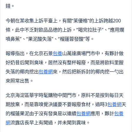
錢。
今朝在某收集上訴平臺上，有關“苿優格”的上訴跨越200
條，此中不乏對飲品品德的上訴，“喝完拉肚子”、“應用爛
噴鼻蕉”、“果泥酸失落”、“榴蓮蓉發酸”等。
報導指出，在北京石景
包養
山萬達廣場門市中，有夥計做
好奶昔后聞到臭味，居然沒有整杯報廢，而是將飲料里餿
失落的椰肉挖出
包養網
來，然后把新拆封的椰肉挖一勺出
來照常出售。
北京海淀區華宇時髦購物中間門市，原料不是按到每日天
期放棄，而是靠嗅覺決議要不要報廢食材，過時3
包養網
天
的榴蓮果泥由于沒有發臭是以連續
包養網
應用，夥計
包養
網
流露店長早上有聞過，并未聞到異味。