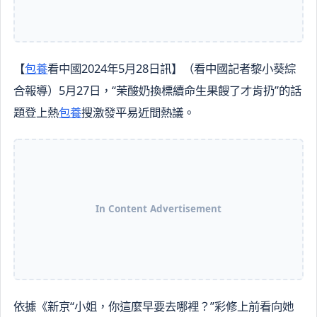
【
包養
看中國2024年5月28日訊】（看中國記者黎小葵綜
合報導）5月27日，“茉酸奶換標續命生果餿了才肯扔”的話
題登上熱
包養
搜激發平易近間熱議。
In Content Advertisement
依據《新京“小姐，你這麼早要去哪裡？”彩修上前看向她