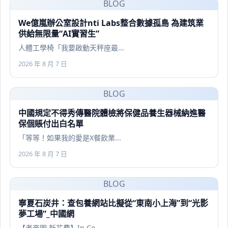
BLOG
We億嵐辦公室設計nti Labs整合數據孤島 為建筑業
供給無限量“AI實習生”
人體工學椅「我要啟動天秤座最...
2026 年 8 月 7 日
BLOG
中國規定不得秀傳醫院體檢將保健品養生器械納進醫
保個賬付出白名單
「等等！如果我的愛是X餐飲業...
2026 年 8 月 7 日
BLOG
寧夏石炭井：查包養網站比擬從“東南小上海”到“光影
夢工場”_中國網
【老商圈 新花費】In Co...