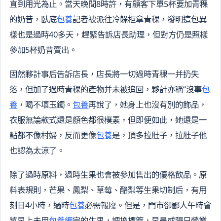
直到用光為止。當天晚間8時許，有顧客下單5杯要加青稞
的奶昔，臥底
包養
記者被派往冷躲柜拿青稞，發明這包異
樣也是過時40多天，趕緊告訴店長助理，但對方仍是照樣
參加5杯奶昔賣出。
固然夥計事后告訴店長，店長將一切過時青稞一并扔失
落，但加了過時青稞的產物并未被追回，夥計亦稱“沒事
包
養
，喝不壞玉鐲。
包養
再說了，她身上也沒有別的飾品，
衣服無論款式還是顏色都很樸素，但即便如此，她還是一
點都不像村婦，反而更像
包養
是，頂多拉肚子，拉肚子他
也認為太涼了。
除了過時原料，過時生果也會被參加售出的優格飲品。原
料表規則，芒果、鳳梨、草莓、酪梨等生果切制后，有用
刻日4小時，過時
包養
必需報廢。但是，門市卻鄙人午時會
將早上未用
包養網
完的生果，調換標簽，早晨或隔日營業