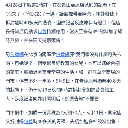
4月28日下戰書2時許，在石景山萬達店臥底的記者，在
“別哭了。”他又說了一遍，語氣裡帶著無奈。夥計唆使下
拆封過時40多天的燕麥，固然記者反應原料有題目，但店
長得知后仍請求
包養
持續應用，當天至多有3杯飲料加了過
時燕麥，并在隔天持續販售。
另
包養網
在北京向陽區伊
包養網
藤“我們家沒有什麼可失去
的，可她呢？一個受過良好教育的女兒，本可以嫁給合適
的家庭，繼續過著富麗堂皇的生活，和一群洋華堂商場的
門市，停業不外一年多，5月9日，在青稞原料過時40多天
的狀態下，仍于5月9日晚間6時許拆封參加奶昔賣給主
人，臥底記者向夥計闡明后，卻原告知“不要管”。
門市價中，加購一份青稞為2元約30克。5月11日，同家店
又拆封過
包養
時40多天的青稞，先后加進多杯飲料出售，