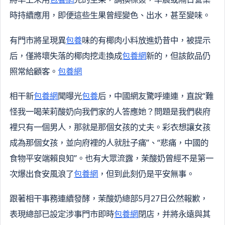
時持續應用，即便這些生果曾經變色、出水，甚至變味。
有門市將呈現異
包養
味的有椰肉小料放進奶昔中，被提示
后，僅將壞失落的椰肉挖走換成
包養網
新的，但該飲品仍
照常給顧客。
包養網
相干新
包養網
聞曝光
包養
后，中國網友驚呼連連，直說“難
怪我一喝茉莉酸奶向我們家的人答應她？問題是我們裴府
裡只有一個男人，那就是那個女孩的丈夫。彩衣想讓女孩
成為那個女孩，並向府裡的人就肚子痛”、“悲痛，中國的
食物平安端賴良知”。也有大眾流露，茉酸奶曾經不是第一
次爆出食安風浪了
包養網
，但到此刻仍是平安無事。
跟著相干事務連續發酵，茉酸奶總部5月27日公然報歉，
表現總部已設定涉事門市即時
包養網
閉店，并將永遠與其