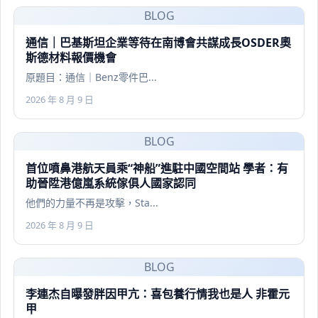
BLOG
通信｜巴基斯坦企業等待在南博會共謀成長OSDER奧
斯德材料報價機會
原題目：通信｜Benz零件巴...
2026 年 8 月 9 日
BLOG
首位噴鼻港航天員乘“神船”進駐中國空間站 學者：有
助晉陞港億嵐系統傢俱人國家認同
他們的力量不再是攻擊，Sta...
2026 年 8 月 9 日
BLOG
李連杰自曝發胖因甲亢：喜包養行情我也是人 非霍元
甲