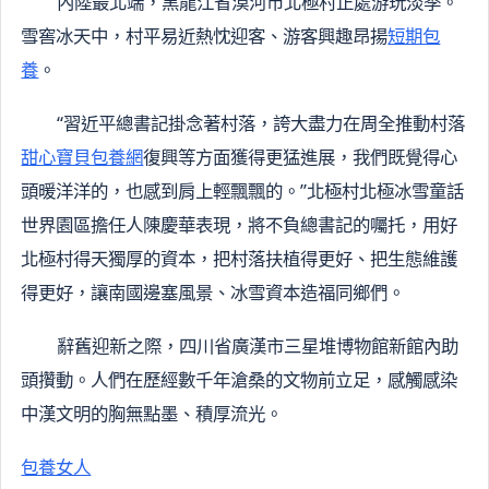
內陸最北端，黑龍江省漠河市北極村正處游玩淡季。
雪窖冰天中，村平易近熱忱迎客、游客興趣昂揚
短期包
養
。
“習近平總書記掛念著村落，誇大盡力在周全推動村落
甜心寶貝包養網
復興等方面獲得更猛進展，我們既覺得心
頭暖洋洋的，也感到肩上輕飄飄的。”北極村北極冰雪童話
世界園區擔任人陳慶華表現，將不負總書記的囑托，用好
北極村得天獨厚的資本，把村落扶植得更好、把生態維護
得更好，讓南國邊塞風景、冰雪資本造福同鄉們。
辭舊迎新之際，四川省廣漢市三星堆博物館新館內助
頭攢動。人們在歷經數千年滄桑的文物前立足，感觸感染
中漢文明的胸無點墨、積厚流光。
包養女人