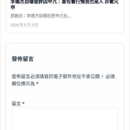
李連杰自曝發胖因甲亢：喜包養行情我也是人 非霍元
甲
原題目：李連杰自曝因患甲亢包...
2026 年 8 月 9 日
發佈留言
發佈留言必須填寫的電子郵件地址不會公開。
必填
欄位標示為
*
留言
*