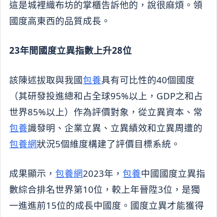
這是城裡織布坊的掌櫃告訴他的，說很麻煩。領
國度高東西的品質成長。
23年間國度立異指數上升28位
該陳述拔取與我國
包養
具有可比性的40個國度
（其研發投進總和占全球95%以上，GDP之和占
世界85%以上）作為評價對象，從立異資本、常
包養
識發明、企業立異、立異績效和立異周遭的
包養網
狀況5個維度構建了評價目標系統。
成果顯示，
包養網
2023年，
包養
中國國度立異指
數綜合排名世界第10位，較上年晉陞3位，是獨
一進進前15位的成長中國度。國度立異才能獲得