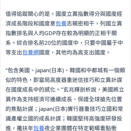
值得追蹤關心的是，國度立異指數得分與國度經
濟成長階段和國度意
包養
志親密相干，列國立異
指數排名與人均GDP存在較為明顯的正相干關
系。綜合排名前20位的國度中，只要中國屬于中
等支出
包養網
國度，其他均為高支出國度。
“包含美國、japan(日本)、韓國和中都城有一個類
似的特色，即當局高度器重迷信技巧和立異計謀
在國度成長中的感化。”玄兆輝剖析說，美國將立
異作為支持經濟可連續成長、保證全球搶先位置
的焦點計謀；japan(日本)實行器重技巧立國和常
識產權立國的成長計謀；韓國堅持高強度研發投
進，攙扶年
包養
夜企業團體在特定範疇重點衝