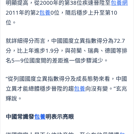
明顯提高，從2000年的第38位疾速晉陞至
包養網
2011年的第2
包養
0位，隨后穩步上升至第10
位。
就詳細得分而言，中國國度立異指數得分為72.7
分，比上年進步1.9分，與荷蘭、瑞典、德國等排
名5—9位國度間的差距進一個步驟減少。
“從列國國度立異指數得分及成長態勢來看，中國
立異才能總體穩步晉陞的趨
包養
向沒有變。”玄兆
輝說。
中國常識發
包養
明表示亮眼