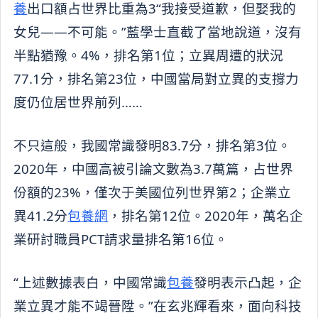
養
出口額占世界比重為3“我接受道歉，但娶我的
女兒——不可能。”藍學士直截了當地說道，沒有
半點猶豫。4%，排名第1位；立異周遭的狀況
77.1分，排名第23位，中國當局對立異的支撐力
度仍位居世界前列……
不只這般，我國常識發明83.7分，排名第3位。
2020年，中國高被引論文數為3.7萬篇，占世界
份額的23%，僅次于美國位列世界第2；企業立
異41.2分
包養網
，排名第12位。2020年，萬名企
業研討職員PCT請求量排名第16位。
“上述數據表白，中國常識
包養
發明表示凸起，企
業立異才能不竭晉陞。”在玄兆輝看來，面向科技