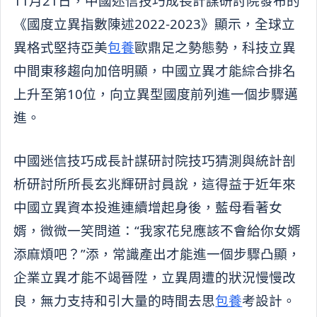
11月21日，中國迷信技巧成長計謀研討院發布的
《國度立異指數陳述2022-2023》顯示，全球立
異格式堅持亞美
包養
歐鼎足之勢態勢，科技立異
中間東移趨向加倍明顯，中國立異才能綜合排名
上升至第10位，向立異型國度前列進一個步驟邁
進。
中國迷信技巧成長計謀研討院技巧猜測與統計剖
析研討所所長玄兆輝研討員說，這得益于近年來
中國立異資本投進連續增起身後，藍母看著女
婿，微微一笑問道：“我家花兒應該不會給你女婿
添麻煩吧？”添，常識產出才能進一個步驟凸顯，
企業立異才能不竭晉陞，立異周遭的狀況慢慢改
良，無力支持和引大量的時間去思
包養
考設計。