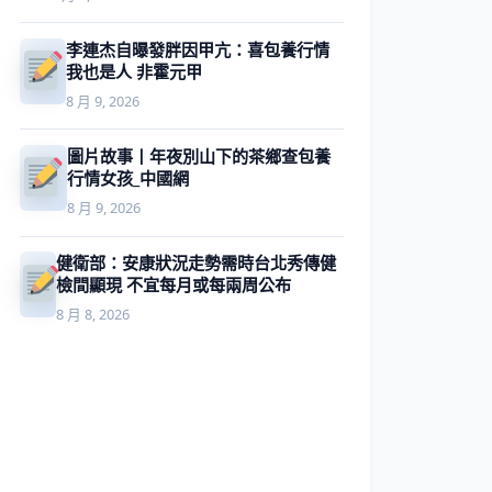
李連杰自曝發胖因甲亢：喜包養行情
我也是人 非霍元甲
8 月 9, 2026
圖片故事丨年夜別山下的茶鄉查包養
行情女孩_中國網
8 月 9, 2026
健衛部：安康狀況走勢需時台北秀傳健
檢間顯現 不宜每月或每兩周公布
8 月 8, 2026