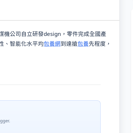
機公司自立研發design，零件完成全國產
性、智能化水平均
包養網
到達搶
包養
先程度，
gger.