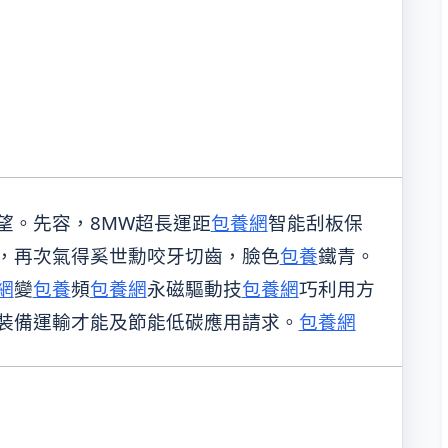
望。先容，8MW超長運距
包養網
智能刮板保
，再次氣得奚世勳咬牙切齒，臉色
包養
鐵青。
網
變
包養
頻
包養網
永磁驅動技
包養網
巧利用方
裝備運輸才能及節能低碳應用請求。
包養網