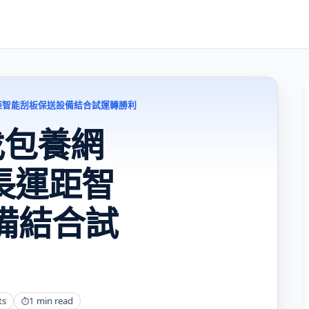
距智能刮板保送設備結合試運轉勝利
找包養網
長運距智
備結合試
ts
1 min read