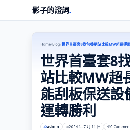
影子的證詞
.
Home
/
Blog
/
世界首臺套8找包養網站比較MW超長運
世界首臺套8
站比較MW超
能刮板保送設
運轉勝利
admin
2024 年 7 月 11 日
0 Commen