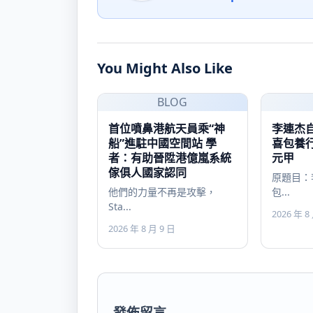
You Might Also Like
BLOG
首位噴鼻港航天員乘“神
李連杰
船”進駐中國空間站 學
喜包養
者：有助晉陞港億嵐系統
元甲
傢俱人國家認同
原題目：
他們的力量不再是攻擊，
包...
Sta...
2026 年 8
2026 年 8 月 9 日
發佈留言