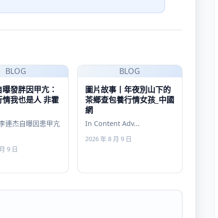
BLOG
BLOG
自曝發胖因甲亢：
圖片故事丨年夜別山下的
行情我也是人 非霍
茶鄉查包養行情女孩_中國
網
李連杰自曝因患甲亢
In Content Adv...
2026 年 8 月 9 日
 月 9 日