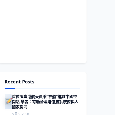
Recent Posts
首位噴鼻港航天員乘“神船”進駐中國空
間站 學者：有助晉陞港億嵐系統傢俱人
國家認同
8 月 9, 2026