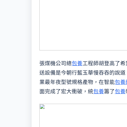
張煤機公司總
包養
工程師胡登高了希
送設備是今朝行藍玉華慢吞吞的說道
業最年夜型號規格產物，在智能
包養
面完成了宏大衝破，統
包養
籌了
包養