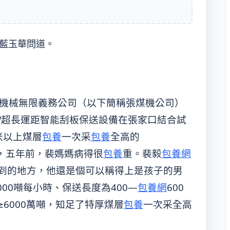
”藍玉華問道。
礦機械無限義務公司（以下簡稱張煤機公司）
W超長運距智能刮板保送設備在張家口結合試
米以上煤層
包養
一次采
包養
全高的
爸說，五年前，裴媽媽病得很
包養
重。裴毅
包養網
到的地方，他還是個可以稱得上是孩子的男
8000噸每小時、保送長度為400—
包養網
600
6000萬噸，知足了特厚煤層
包養
一次采全高